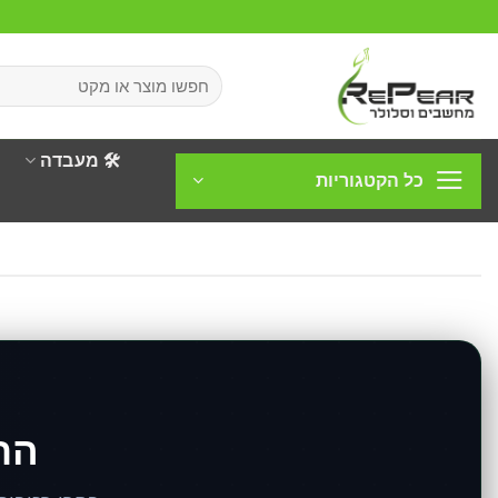
Ski
t
conten
חיפוש
עבור:
🛠️ מעבדה
כל הקטגוריות
הר