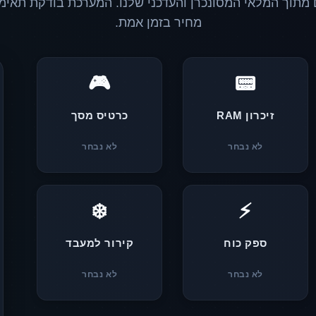
 מתוך המלאי המסונכרן והעדכני שלנו. המערכת בודקת תאי
מחיר בזמן אמת.
🎮
📟
זיכרון RAM
כרטיס מסך
לא נבחר
לא נבחר
❄️
⚡
ספק כוח
קירור למעבד
לא נבחר
לא נבחר