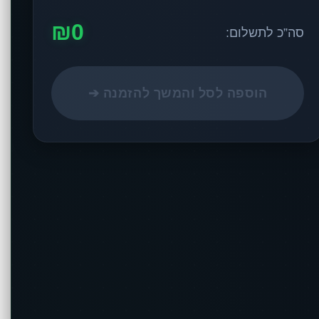
₪0
סה”כ לתשלום:
הוספה לסל והמשך להזמנה ➔