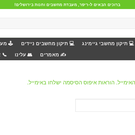
ברוכים הבאים ל-ריפר, מעבדת מחשבים וחנות בירושלים!
💻 תיקון מחשבי גיימינג
💻 תיקון מחשבים ניידים
🕹️ מע
✍️ מאמרים
👥 עלינו
📞 
מייל. הוראות איפוס הסיסמה ישלחו באימייל.