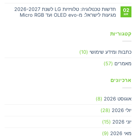
Fit
מיקרוסופט:
אין
4
נשפר
תגובות
חדשות טכנולוגיה: טלוויזיות LG לשנת 2026-2027
02
על
כבר
ביצועים
ב-
באופק
חדשות
אוג
מגיעות לישראל: מ-OLED evo ועד Micro RGB
טכנולוגיה:
Windows
11
מחסור:
אין
גם
אפל
תגובות
על
עם
דוחה
8
את
קטגוריות
חדשות
האספקה
גיגה-בייט
טכנולוגיה:
של
זיכרון
טלוויזיות
MacBook
LG
Air
לשנת
כתבות ומידע שימושי
(10)
בגלל
2026-
בעיות
2027
הזיכרון
מגיעות
מאמרים
(57)
לישראל:
מ-
OLED
evo
ארכיונים
ועד
Micro
RGB
אוגוסט 2026
(8)
יולי 2026
(28)
יוני 2026
(15)
מאי 2026
(9)