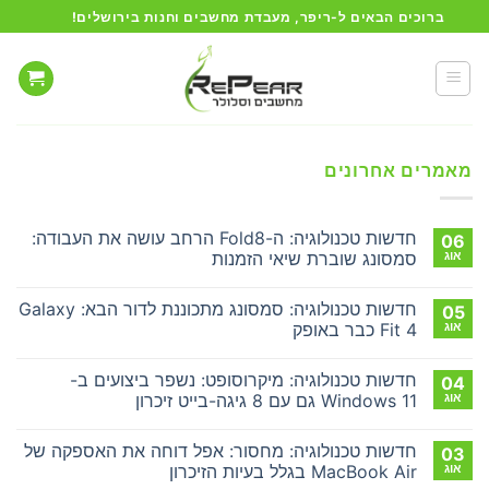
Ski
ברוכים הבאים ל-ריפר, מעבדת מחשבים וחנות בירושלים!
t
conten
מאמרים אחרונים
חדשות טכנולוגיה: ה-Fold8 הרחב עושה את העבודה:
06
אוג
סמסונג שוברת שיאי הזמנות
אין
תגובות
חדשות טכנולוגיה: סמסונג מתכוננת לדור הבא: Galaxy
05
על
חדשות
אוג
Fit 4 כבר באופק
טכנולוגיה:
ה-
אין
Fold8
תגובות
חדשות טכנולוגיה: מיקרוסופט: נשפר ביצועים ב-
04
על
הרחב
עושה
חדשות
אוג
Windows 11 גם עם 8 גיגה-בייט זיכרון
את
טכנולוגיה:
סמסונג
העבודה:
אין
סמסונג
מתכוננת
תגובות
חדשות טכנולוגיה: מחסור: אפל דוחה את האספקה של
03
על
לדור
שוברת
שיאי
הבא:
חדשות
אוג
MacBook Air בגלל בעיות הזיכרון
הזמנות
Galaxy
טכנולוגיה: