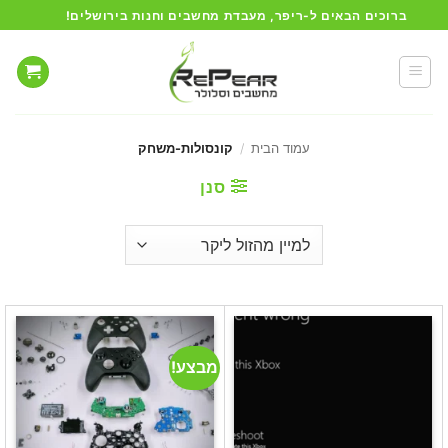
Ski
ברוכים הבאים ל-ריפר, מעבדת מחשבים וחנות בירושלים!
t
conten
עמוד הבית
/
קונסולות-משחק
סנן
מבצע!