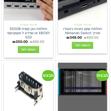
שירותי מעבדה
שירותי מעבדה
החלפת שקע טעינה נינטנדו
החלפת כונן קשיח 500GB
סוויץ’ Nintendo Switch
לXBOX או שדרוג ל אקסבוקס
SSD
המחיר
המחיר
₪
349.00
₪
400.00
המקורי
הנוכחי
המחיר
המחיר
₪
350.00
₪
450.00
היה:
הוא:
המקורי
הנוכחי
הוספה לסל
₪349.00.
₪400.00.
היה:
הוא:
הוספה לסל
350.00.
₪450.00.
מבצע!
מבצע!