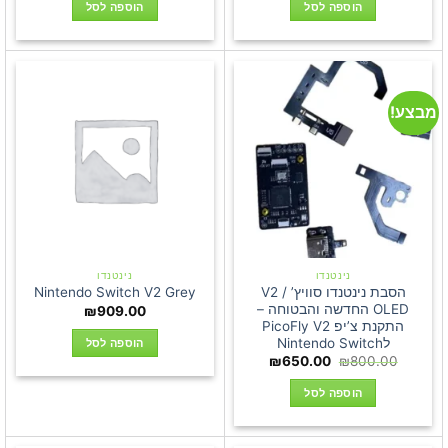
היה:
הוא:
הוספה לסל
הוספה לסל
₪499.00.
₪550.00.
מבצע!
נינטנדו
נינטנדו
הסבת נינטנדו סוויץ’ V2 /
Nintendo Switch V2 Grey
OLED החדשה והבטוחה –
₪
909.00
התקנת צ’יפ PicoFly V2
לNintendo Switch
הוספה לסל
המחיר
המחיר
₪
650.00
₪
800.00
המקורי
הנוכחי
היה:
הוא:
הוספה לסל
₪650.00.
₪800.00.