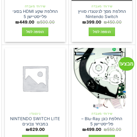
שירותי מעבדה
שירותי מעבדה
החלפת מסך לנינטנדו סוויץ
החלפת שקע HDMI בסוני
Nintendo Switch
פלייסטיישן 5
המחיר
המחיר
המחיר
המחיר
₪
449.00
₪
500.00
₪
399.00
₪
450.00
המקורי
הנוכחי
המקורי
הנוכחי
היה:
הוא:
היה:
הוא:
הוספה לסל
הוספה לסל
449.00.
₪500.00.
₪399.00.
₪450.00.
מבצע!
שירותי מעבדה
נינטנדו
החלפת כונן Blu-Ray –
NINTENDO SWITCH LITE
פלייסטיישן 5
במבחר צבעים
המחיר
המחיר
₪
629.00
₪
499.00
₪
550.00
המקורי
הנוכחי