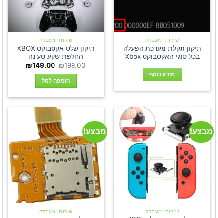
שירותי מעבדה
שירותי מעבדה
תיקון תקלת מערכת הפעלה
תיקון שלט אקסבוקס XBOX
בכל סוגי האקסבוקס Xbox
החלפת שקע טעינה
המחיר
המחיר
₪
149.00
₪
199.00
המקורי
הנוכחי
מידע נוסף
היה:
הוא:
הוספה לסל
₪149.00.
₪199.00.
מבצע!
מבצע!
שירותי מעבדה
שירותי מעבדה