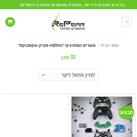
Ski
ברוכים הבאים ל-ריפר, מעבדת מחשבים וחנות בירושלים!
t
conten
עמוד הבית
/
מוצרים המתויגים “החלפת-סטיק-אקסבוקס”
סנן
מבצע!