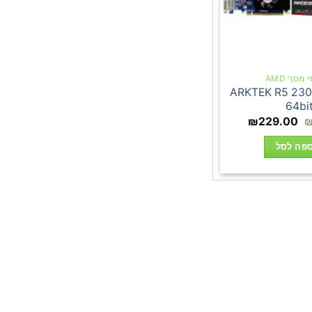
מסך AMD
ARKTEK R5 23
64bi
המחיר
המחיר
₪
229.00
המקורי
הנוכחי
היה:
הוא:
פה לסל
₪229.00.
₪259.00.