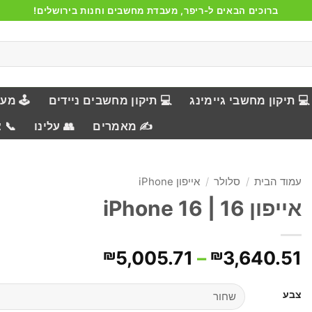
ברוכים הבאים ל-ריפר, מעבדת מחשבים וחנות בירושלים!
💻 תיקון מחשבי גיימינג
💻 תיקון מחשבים ניידים
🕹️ מע
✍️ מאמרים
👥 עלינו
📞 
עמוד הבית
/
סלולר
/
אייפון iPhone
אייפון 16 | iPhone 16
טווח
₪
5,005.71
–
₪
3,640.51
מחירים:
צבע
עד