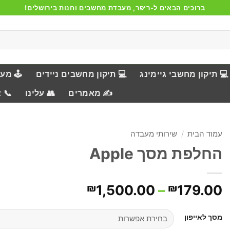
ברוכים הבאים ל-ריפר, מעבדת מחשבים וחנות בירושלים!
💻 תיקון מחשבי גיימינג
💻 תיקון מחשבים ניידים
🕹️ מע
✍️ מאמרים
👥 עלינו
📞 
עמוד הבית
/
שירותי מעבדה
החלפת מסך Apple
טווח
₪
1,500.00
–
₪
179.00
מחירים:
מסך לאייפון
עד