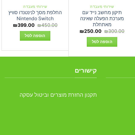
שירותי מעבדה
שירותי מעבדה
תיקון מחשב נייד עם
החלפת מסך לנינטנדו סוויץ
מערכת הפעלה שאינה
Nintendo Switch
מאתחלת
המחיר
המחיר
₪
399.00
₪
450.00
המקורי
הנוכחי
המחיר
המחיר
₪
250.00
₪
300.00
היה:
הוא:
המקורי
הנוכחי
הוספה לסל
99.00.
₪450.00.
₪34
היה:
הוא:
הוספה לסל
₪250.00.
₪300.00.
קישורים
תקנון החזרת מוצרים וביטול עסקה