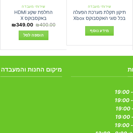
שירותי מעבדה
שירותי מעבדה
תיקון תקלת מערכת הפעלה
החלפת שקע HDMI
בכל סוגי האקסבוקס Xbox
באקסבוקס X
ר
המחיר
המחיר
₪
349.00
₪
400.00
המקורי
הנוכחי
מידע נוסף
היה:
הוא:
הוספה לסל
9.00.
₪400.00.
₪34
ת
מיקום החנות והמעבדה