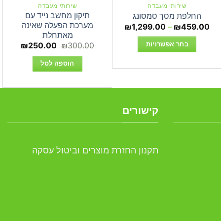
שירותי מעבדה
שירותי מעבדה
תיקון מחשב נייד עם
החלפת מסך סמסונג
מערכת הפעלה שאינה
טווח
₪
1,299.00
–
₪
459.00
מחירים:
מאתחלת
המחיר
המחיר
בחר אפשרויות
₪
250.00
₪
300.00
עד
המקורי
הנוכחי
₪54
למוצר
היה:
הוא:
הוספה לסל
50.00.
₪300.00.
זה
יש
מספר
סוגים.
קישורים
ניתן
לבחור
את
תקנון החזרת מוצרים וביטול עסקה
האפשרויות
בעמוד
המוצר