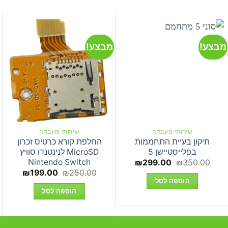
מבצע!
מבצע!
מ
שירותי מעבדה
שירותי מעבדה
תיקון בעיית התחממות
החלפת קורא כרטיס זכרון
בפלייסטיישן 5
MicroSD לנינטנדו סוויץ
Nintendo Switch
המחיר
המחיר
₪
299.00
₪
350.00
המקורי
הנוכחי
המחיר
המחיר
₪
199.00
₪
250.00
היה:
הוא:
המקורי
הנוכחי
הוספה לסל
₪299.00.
₪350.00.
₪34
היה:
הוא:
הוספה לסל
99.00.
₪250.00.