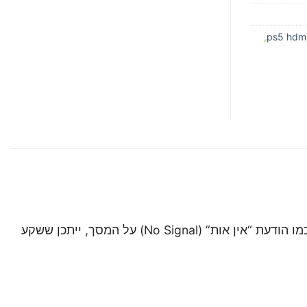
,
מעבדת התיקונים שלנו מציעה שירות מקצועי ומדויק להחלפת שקע HDMI בקונסולת PlayStation 5. אם חוויתם בעיות כמו הודעת “אין אות” (No Signal) על המסך, ייתכן ששקע