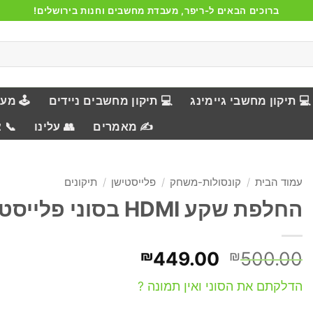
ברוכים הבאים ל-ריפר, מעבדת מחשבים וחנות בירושלים!
💻 תיקון מחשבי גיימינג
💻 תיקון מחשבים ניידים
🕹️ מע
✍️ מאמרים
👥 עלינו
📞 
עמוד הבית
/
קונסולות-משחק
/
פלייסטישן
/
תיקונים
החלפת שקע HDMI בסוני פלייסטיישן 5
המחיר
המחיר
₪
449.00
₪
500.00
המקורי
הנוכחי
הדלקתם את הסוני ואין תמונה ?
היה:
הוא:
₪449.00.
₪500.00.