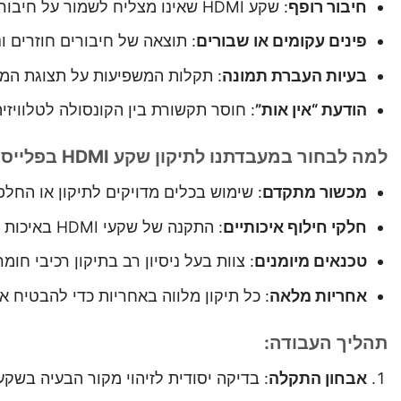
חיבור רופף
: שקע HDMI שאינו מצליח לשמור על חיבור יציב עם הכבל.
פינים עקומים או שבורים
: תוצאה של חיבורים חוזרים ונ
בעיות העברת תמונה
: תקלות המשפיעות על תצוגת המ
הודעת “אין אות”
: חוסר תקשורת בין הקונסולה לטלוויזי
למה לבחור במעבדתנו לתיקון שקע HDMI בפלייסטיישן 5?
מכשור מתקדם
: שימוש בכלים מדויקים לתיקון או החלפת שקע ה-HDMI 
חלקי חילוף איכותיים
: התקנה של שקעי HDMI באיכות גבוהה המותאמים לקונסולת PS5.
טכנאים מיומנים
: צוות בעל ניסיון רב בתיקון רכיבי חו
אחריות מלאה
: כל תיקון מלווה באחריות כדי להבטיח א
תהליך העבודה:
אבחון התקלה
: בדיקה יסודית לזיהוי מקור הבעיה בשקע ה-HDMI או במעגלים האלקטרוניים הס