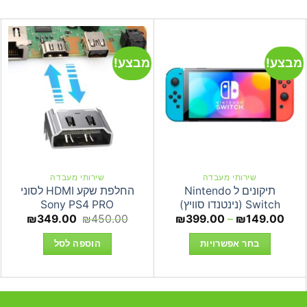
מבצע!
מבצע!
שירותי מעבדה
שירותי מעבדה
תיקונים ל Nintendo
החלפת שקע HDMI לסוני
Switch (נינטנדו סוויץ)
Sony PS4 PRO
טווח
המחיר
המחיר
₪
349.00
₪
450.00
₪
399.00
–
₪
149.00
מחירים:
המקורי
הנוכחי
ר
היה:
הוא:
בחר אפשרויות
הוספה לסל
עד
₪450.00.
9.00.
למוצר
₪34
זה
יש