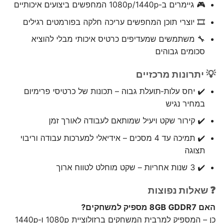
🎮 גיימרים ב‑1080p/1440p המחפשים ביצועים איכותיים
🎞️ יוצרי תוכן המחפשים עריכה חלקה בפורמטים רגילים
🔧 משתמשים שמעדיפים כרטיס איכותי מבלי להוציא
סכומים גבוהים
💡 יתרונות מרכזיים
✔️ יחס עלות‑תועלת גבוה – תכונות של כרטיסי פרימיום
במחיר נגיש
✔️ קירור שקט ויעיל שמותאם לעבודה לאורך זמן
✔️ תמיכה עד 4 מסכים – אידיאלי למערכות עבודה וריבוי
תצוגה
✔️ 3 שנות אחריות – שקט מוחלט לטווח ארוך
❓ שאלות נפוצות
האם 8GB GDDR7 מספיק למשחקים?
כן – המספיק למרבית המשחקים ברזולוציית 1080p ו‑1440p