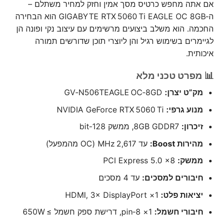
אם אתה מחפש כרטיס מסך אמין וחזק למחיר משתלם –
ה‑GIGABYTE RTX 5060 Ti EAGLE OC 8GB הוא הבחירה
החכמה. הוא משלב ביצועים מרשימים עם עיצוב נקי ופונה הן
לגיימרים בשימוש רגיל והן ליוצרי תוכן שדורשים תמורה
איכותית.
📊 מפרט טכני מלא
מק”ט יצרן:
GV‑N506TEAGLE OC‑8GD
מנוע גרפי:
NVIDIA GeForce RTX 5060 Ti
זיכרון:
8GB GDDR7, ממשק 128‑bit
מהירות Boost:
עד 2,617 MHz (OC מהמפעל)
ממשק:
PCI Express 5.0 x8
חיבורים למסכים:
עד 4 מסכים
יציאות פלט:
1× HDMI, 3× DisplayPort
חיבורי חשמל:
1× 8‑pin, דרישת ספק חשמל ≥ 650W