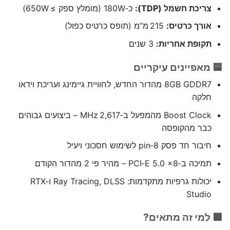
צריכת חשמל (TDP):
כ‑180W (מומלץ ספק ≥ 650W)
אורך כרטיס:
215 מ”מ (תופס כרטיס כפול)
תקופת אחריות:
3 שנים
🟦 מאפיינים עיקריים
8GB GDDR7 מהדור החדש, לחוויית גיימינג ועריכת וידאו
חלקה
Boost Clock מהמפעל ב‑2,617 MHz – ביצועים גבוהים
כבר מהקופסה
חיבור חד פסק 8‑pin לשימוש חסכוני ויעיל
תמיכה ב‑PCI‑E 5.0 x8 – מהיר פי 2 מהדור הקודם
יכולות גרפיות מתקדמות: Ray Tracing, DLSS ו‑RTX
Studio
🟧 למי זה מתאים?