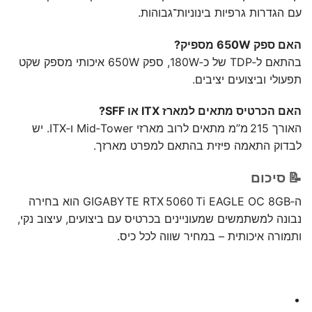
עם הגדרות גרפיות בינוניות־גבוהות.
האם ספק 650W מספיק?
בהתאם ל‑TDP של כ‑180W, ספק 650W איכותי מספק שקט
תפעולי וביצועים יציבים.
האם הכרטיס מתאים למארז ITX או SFF?
האורך 215 מ”מ מתאים לרוב מארזי Mid‑Tower ו‑ITX. יש
לבדוק התאמה פיזית בהתאם למפרט מארזך.
📝 סיכום
ה‑GIGABYTE RTX 5060 Ti EAGLE OC 8GB הוא בחירה
נבונה למשתמשים שמעוניינים בכרטיס עם ביצועים, עיצוב נקי,
ותמורה איכותית – במחיר שווה לכל כיס.