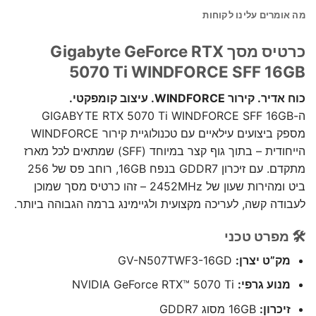
מה אומרים עלינו לקוחות
כרטיס מסך Gigabyte GeForce RTX
5070 Ti WINDFORCE SFF 16GB
כוח אדיר. קירור WINDFORCE. עיצוב קומפקטי.
ה-GIGABYTE RTX 5070 Ti WINDFORCE SFF 16GB
מספק ביצועים עילאיים עם טכנולוגיית קירור WINDFORCE
הייחודית – בתוך גוף קצר במיוחד (SFF) שמתאים לכל מארז
מתקדם. עם זיכרון GDDR7 בנפח 16GB, רוחב פס של 256
ביט ומהירות שעון של 2452MHz – זהו כרטיס מסך שמוכן
לעבודה קשה, לעריכה מקצועית ולגיימינג ברמה הגבוהה ביותר.
🛠️ מפרט טכני
מק”ט יצרן:
GV-N507TWF3-16GD
מנוע גרפי:
NVIDIA GeForce RTX™ 5070 Ti
זיכרון:
16GB מסוג GDDR7