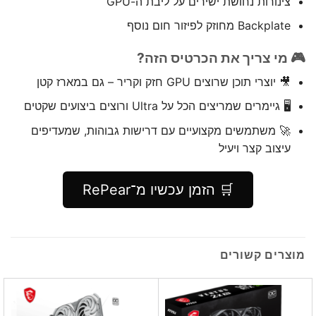
צינורות נחושת ישירים על ליבת ה-GPU
Backplate מחוזק לפיזור חום נוסף
🎮 מי צריך את הכרטיס הזה?
🎥 יוצרי תוכן שרוצים GPU חזק וקריר – גם במארז קטן
🖥️ גיימרים שמריצים הכל על Ultra ורוצים ביצועים שקטים
🚀 משתמשים מקצועיים עם דרישות גבוהות, שמעדיפים
עיצוב קצר ויעיל
🛒 הזמן עכשיו מ־RePear
מוצרים קשורים