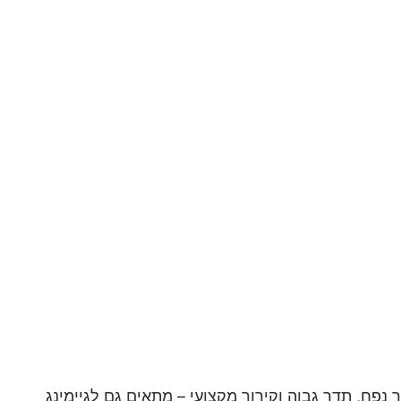
ילוב בין זיכרון עתיר נפח, תדר גבוה וקירור מקצועי – מתאים גם לגיימינג