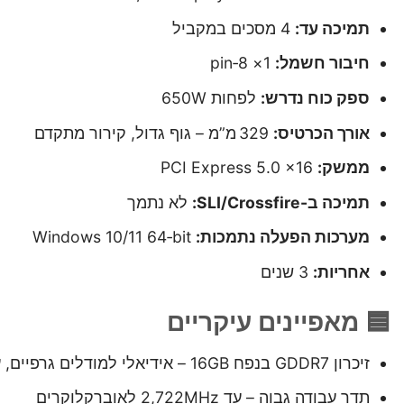
תמיכה עד:
4 מסכים במקביל
חיבור חשמל:
1× 8‑pin
ספק כוח נדרש:
לפחות 650W
אורך הכרטיס:
329 מ”מ – גוף גדול, קירור מתקדם
ממשק:
PCI Express 5.0 x16
תמיכה ב-SLI/Crossfire:
לא נתמך
מערכות הפעלה נתמכות:
Windows 10/11 64‑bit
אחריות:
3 שנים
🟦 מאפיינים עיקריים
זיכרון GDDR7 בנפח 16GB – אידיאלי למודלים גרפיים, עבודה עם וידאו 4K ותוכנות AI
תדר עבודה גבוה – עד 2,722MHz לאוברקלוקרים