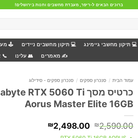
ברוכים הבאים ל-ריפר, מעבדת מחשבים וחנות בירושלים!
💻 תיקון מחשבי גיימינג
💻 תיקון מחשבים ניידים
🕹️ מע
✍️ מאמרים
👥 עלינו
📞 
עמוד הבית
/
סנכרון ספקים
/
סנכרון ספקים - סידילוג
כרטיס מסך byte RTX 5060 Ti
Aorus Master Elite 16GB
המחיר
המחיר
₪
2,498.00
₪
2,590.00
המקורי
הנוכחי
RTX 5060 Ti 16GB AORUS