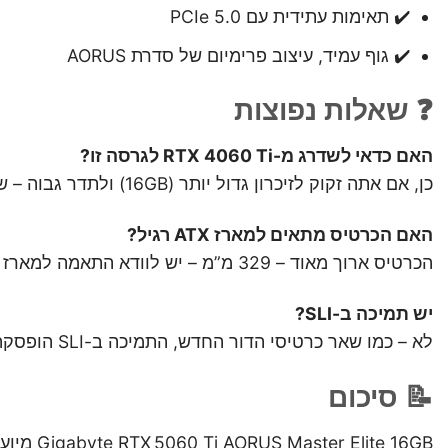
✔️ תאימות עתידית עם PCIe 5.0
✔️ גוף עמיד, עיצוב פרימיום של סדרת AORUS
❓ שאלות נפוצות
האם כדאי לשדרג מ-RTX 4060 Ti לגרסה זו?
כן, אם אתה זקוק לזיכרון גדול יותר (16GB) ולתדר גבוה – שדרוג מורגש ביומיום וביישומים כבדים.
האם הכרטיס מתאים למארז ATX רגיל?
הכרטיס ארוך מאוד – 329 מ”מ – יש לוודא התאמה למארז שלך. רצוי לבדוק מרווח לפני ההזמנה.
יש תמיכה ב-SLI?
לא – כמו שאר כרטיסי הדור החדש, התמיכה ב-SLI הופסקה. הכרטיס חזק מספיק בפני עצמו.
📝 סיכום
te 16GB