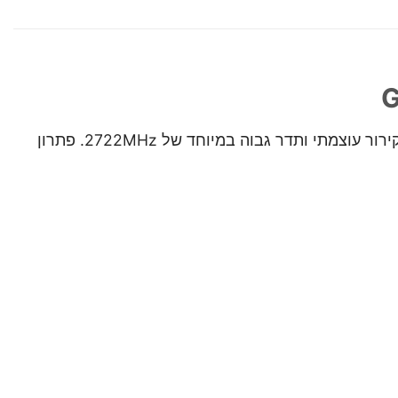
Gigabyte מציגה את כרטיס הדגל החדש בסדרת AORUS – RTX 5060 Ti Master Elite, עם זיכרון של 16GB GDDR7, קירור עוצמתי ותדר גבוה במיוחד של 2722MHz. פתרון