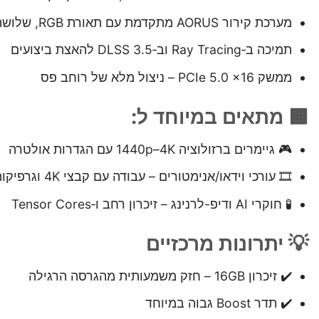
מערכת קירור AORUS מתקדמת עם תאורת RGB, שלושה מאווררים ופיזור חום אפקטיבי
תמיכה ב‑Ray Tracing וב‑DLSS 3.5 להאצת ביצועים
ממשק PCIe 5.0 x16 – ניצול מלא של רוחב פס
🟧 מתאים במיוחד ל:
🎮 גיימרים ברזולוציה 1440p–4K עם הגדרות אולטרה
🎞️ עורכי וידאו/אנימטורים – עבודה עם קבצי 4K וגרפיקות מורכבות
🧪 חוקרי AI ודיפ-לרנינג – זיכרון רחב ו‑Tensor Cores
💡 יתרונות מרכזיים
✔️ זיכרון 16GB – חזק משמעותית מהגרסה הרגילה
✔️ תדר Boost גבוה במיוחד