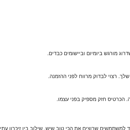
Gigabyte RTX 5060 Ti AORUS Master Eli מיועד למשתמשים שרוצים את הכי טוב שיש. ש