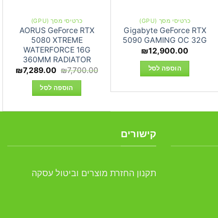
כרטיסי מסך (GPU)
כרטיסי מסך (GPU)
AORUS GeForce RTX
Gigabyte GeForce RTX
5080 XTREME
5090 GAMING OC 32G
WATERFORCE 16G
₪
12,900.00
360MM RADIATOR
הוספה לסל
המחיר
המחי
₪
7,289.00
₪
7,700.00
המקורי
הנוכח
היה:
הוא:
הוספה לסל
9.00.
₪7,700.00.
קישורים
תקנון החזרת מוצרים וביטול עסקה