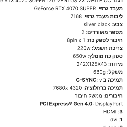
דגם
: GeForce RTX 4070 SUPER 12G VENTUS 2X WHITE OC
מעבד גרפי
: GeForce RTX 4070 SUPER
ליבות מעבד גרפי
: 7168
צבע
: silver black
מספר מאווררים
: 2
חיבור לספק כח
: 8pin x 1
צריכת חשמל
: 220w
ספק כח מומלץ
: 650w
מידות
: 242X125X43
משקל
: 680g
תמיכה ב G-SYNC
: v
תמיכה ברזולוציה
: 7680x 4320
חיבורים
: ממשק חיבור
PCI Express® Gen 4.0
: DisplayPort
: HDMI
3
: dvi
1