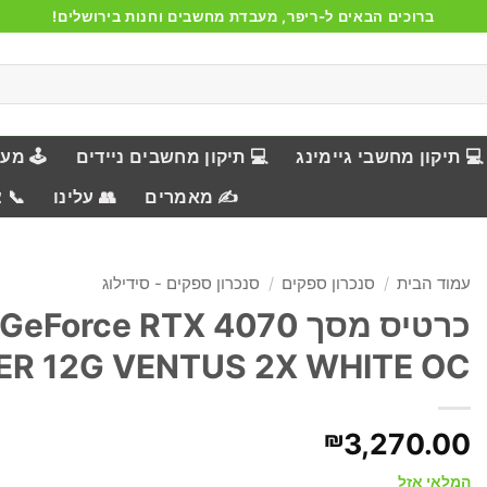
ברוכים הבאים ל-ריפר, מעבדת מחשבים וחנות בירושלים!
💻 תיקון מחשבי גיימינג
💻 תיקון מחשבים ניידים
🕹️ מע
✍️ מאמרים
👥 עלינו
📞 
עמוד הבית
/
סנכרון ספקים
/
סנכרון ספקים - סידילוג
כרטיס מסך eForce RTX 4070
ER 12G VENTUS 2X WHITE OC
₪
3,270.00
המלאי אזל