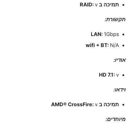
תמיכה ב RAID:
v
תקשורת:
LAN:
1Gbps
wifi + BT:
N/A
אודיו:
HD 7.1:
v
וידאו:
תמיכה ב AMD® CrossFire:
v
מיוחדים: