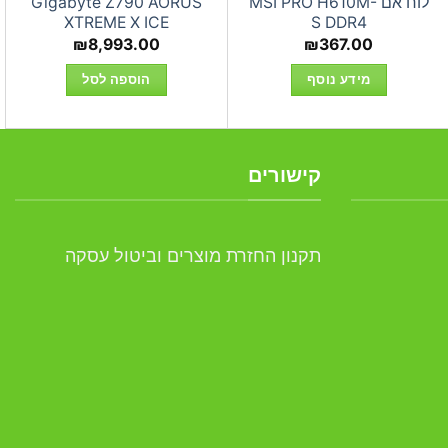
לוח אם MSI PRO H610M-
Gigabyte Z790 AORUS
XTREME X ICE
S DDR4
₪
8,993.00
₪
367.00
מידע נוסף
הוספה לסל
קישורים
תקנון החזרת מוצרים וביטול עסקה