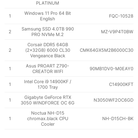
PLATINUM
Windows 11 Pro 64 Bit
1
FQC-10528
English
Samsung SSD 4.0TB 990
2
MZ-V9P4T0BW
PRO NVMe M.2
Corsair DDR5 64GB
2
(2x32GB) 6000 CL30
CMK64GX5M2B6000C30
Vengeance Black
Asus PROART Z790-
1
90MB1DV0-M0EAY0
CREATOR WIFI
Intel Core i9 14900KF /
1
C14900KFT
1700 Tray
Gigabyte GeForce RTX
1
N3050WF2OC6GD
3050 WINDFORCE OC 6G
Noctua NH-D15
1
chromax.black CPU
NH-D15CH-BK
Cooler