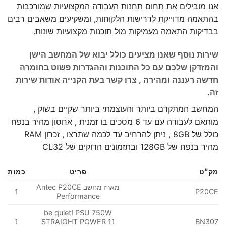
אנו מובילים את תחום תחנות העבודה המקצועיות שמורכבות
בהתאמה מדוייקת לדרישות הלקוחות, ומשקיעים משאבים רבים
בבדיקות התאמה מעמיקות מול תוכנות מקצועיות שונות.
שירות נוסף שאנו מציעים כולל יבוא של המחשב הישן
והמזדקן שלכם עם כל התוכנות וההגדרות פשוט בחומרה
חדשה רעננה ומהירה , צרו קשר בעת הקנייה אודות שירות
זה.
המחשב המתקדם ביותר והעוצמתי ביותר שקיים בשוק ,
מותאם לעבודה עם עד 6 מסכים בו זמנית , אחסון מהיר בנפח
כולל של 8GB , ניתן להרחיב עד לכמה שתרצו , זכרון RAM
מהיר בנפח של 128GB ובתזמונים הדוקים של CL32
מק”ט
פריט
כמות
מארז מחשב Antec P20CE
1
P20CE
Performance
be quiet! PSU 750W
1
STRAIGHT POWER 11
BN307