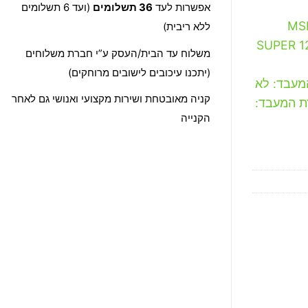
אפשרות לעד
36 תשלומים
(ועד 6 תשלומים
MSI GeF
ללא ריבית)
SUPER 1
משלוח עד הבית/העסק ע”י חברת משלוחים
(יתכנו עיכובים לישובים מרוחקים)
Ry, ערכת שבבים: B650, דור המעבד: לא
קניה מאובטחת ושירות מקצועי ואנושי גם לאחר
NVIDIA GeForce RTX 4070 S, סדרת המעבד:
הקנייה