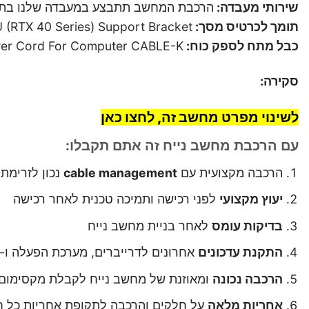
שירותי מעבדה:
הרכבת המחשב תתבצע במעבדה שלנו בתלפ
תומך לכרטיס מסך:
Antec GPU (RTX 40 Series) Support Bracket שחור K
כבל מתח לספק כוח:
Power Cord For Computer CABLE-K צבע 
סקירה:
לשינוי מפרט מחשב זה, לחצו כאן
עם הרכבת מחשב נייח זה אתם תקבלו:
הרכבה מקצועית עם
cable management
נכון לזרימת 
יעוץ מקצועי
לפני רכישה ותמיכה טכנית לאחר רכישה
בדיקות עומס
לאחר בניית מחשב נייח
התקנת עדכונים
אחרונים לדרייברים, מערכת הפעלה ו-BIOS
הרכבה נכונה
ומאוזנת של מחשב נייח לקבלת מקסימום 
אחריות מלאה
על חלקים והרכבה לתקופת אחריות כל 