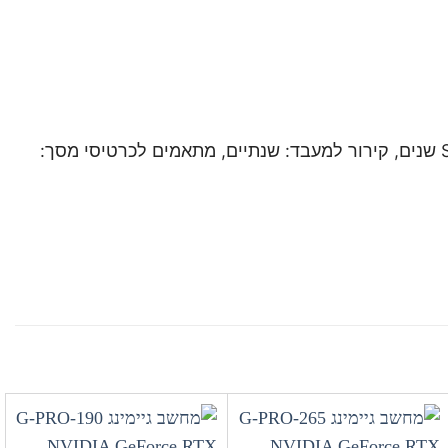
כרטיס מסך: 3 שנים, מעבד: 3 שנים, לוח אם: 3 שנים, זיכרון RAM: 3 שנים, ספק כוח: 3 שנים, מארז: שנה, דיסק SSD: 3 שנים, קירור למעבד: שנתיים, מתאמים לכרטיסי מסך: