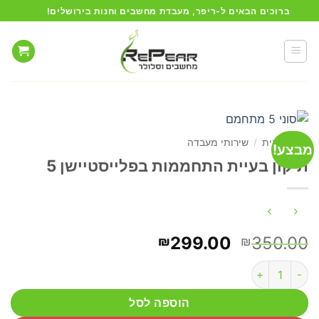
Ski
ברוכים הבאים ל-ריפר, מעבדת מחשבים וחנות בירושלים!
t
conten
עמוד הבית
/
שירותי מעבדה
מבצע!
תיקון בעיית התחממות בפלייסטיישן 5
המחיר
המחיר
299.00
350.00
₪
₪
המקורי
הנוכחי
כמות של תיקון בעיית התחממות בפלייסטיישן 5
היה:
הוא:
₪299.00.
₪350.00.
הוספה לסל