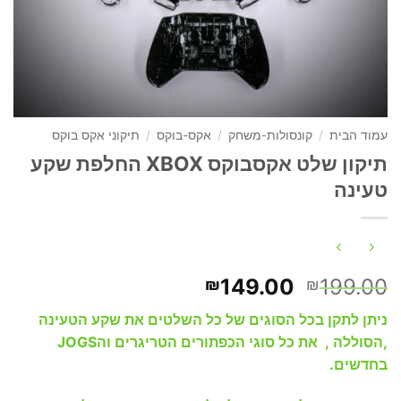
עמוד הבית
/
קונסולות-משחק
/
אקס-בוקס
/
תיקוני אקס בוקס
תיקון שלט אקסבוקס XBOX החלפת שקע
טעינה
המחיר
המחיר
149.00
199.00
₪
₪
המקורי
הנוכחי
ניתן לתקן בכל הסוגים של כל השלטים את שקע הטעינה
היה:
הוא:
,הסוללה , את כל סוגי הכפתורים הטריגרים והJOGS
₪149.00.
₪199.00.
בחדשים.