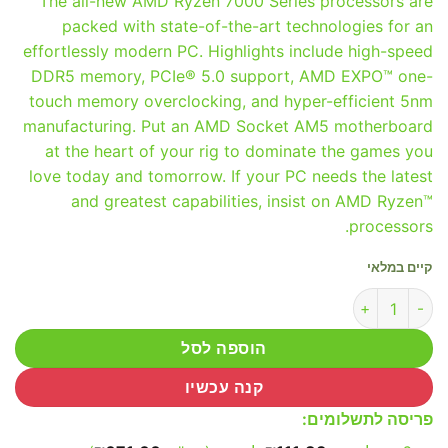
The all-new AMD Ryzen 7000 Series processors are
packed with state-of-the-art technologies for an
effortlessly modern PC. Highlights include high-speed
DDR5 memory, PCIe® 5.0 support, AMD EXPO™ one-
touch memory overclocking, and hyper-efficient 5nm
manufacturing. Put an AMD Socket AM5 motherboard
at the heart of your rig to dominate the games you
love today and tomorrow. If your PC needs the latest
and greatest capabilities, insist on AMD Ryzen™
processors.
קיים במלאי
כמות של AMD Ryzen 5 7600X AM5 Tray
הוספה לסל
קנה עכשיו
פריסה לתשלומים: