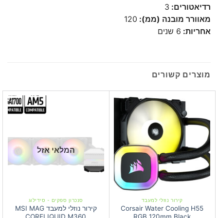
רדיאטורים:
3
מאוורר מובנה (ממ):
120
אחריות:
6 שנים
מוצרים קשורים
המלאי אזל
קירור נוזלי למעבד
סנכרון ספקים - סידילוג
Corsair Water Cooling H55
קירור נוזלי למעבד MSI MAG
CORELIQUID M360
RGB 120mm Black