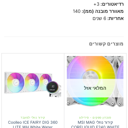
רדיאטורים:
3+
מאוורר מובנה (ממ):
140
אחריות:
6 שנים
מוצרים קשורים
המלאי אזל
סנכרון ספקים - סידילוג
קירור נוזלי למעבד
קירור נוזלי MSI MAG
Coolleo ICE FAIRY DIG 360
LITE WH White Water
CORELIQUID E240 WHITE