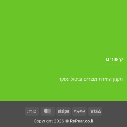
קישורים
תקנון החזרת מוצרים וביטול עסקה
Cash
MasterCard
Stripe
PayPal
Visa
On
Copyright 2026 ©
RePear.co.il
Delivery