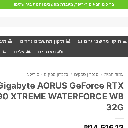
ברוכים הבאים ל-ריפר, מעבדת מחשבים וחנות בירושלים!
💻 תיקון מחשבי גיימינג
💻 תיקון מחשבים ניידים
🕹️ מע
✍️ מאמרים
👥 עלינו
📞 
עמוד הבית
/
סנכרון ספקים
/
סנכרון ספקים - סידילוג
Gigabyte AORUS GeForce RTX
90 XTREME WATERFORCE WB
32G
₪
14,516.12