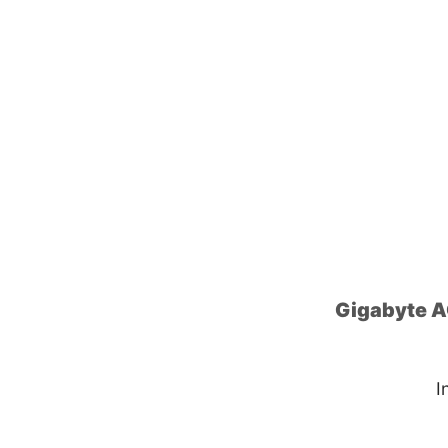
Gigabyte 
I