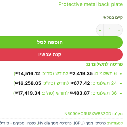
Protective metal back plate
קיים במלאי
כמות של Gigabyte AORUS GeForce RTX 5090 XTREME WATERFORCE WB 32G
הוספה לסל
קנה עכשיו
פריסה לתשלומים:
6 תשלומים:
2,419.35
₪
לחודש (סה"כ:
14,516.12
₪
)
24 תשלומים:
677.42
₪
לחודש (סה"כ:
16,258.05
₪
)
36 תשלומים:
483.87
₪
לחודש (סה"כ:
17,419.34
₪
)
מק"ט:
N5090AORUSXWB32GD
קטגוריות:
כרטיסי מסך (GPU)
,
כרטיסי-מסך Nvidia
,
סנכרון ספקים - סידילו