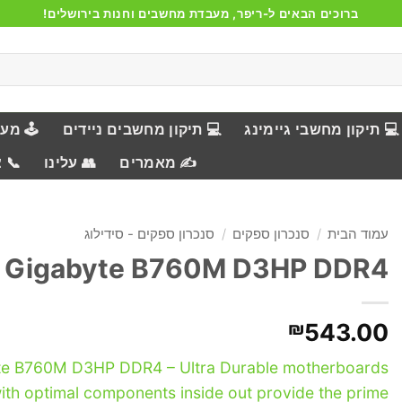
ברוכים הבאים ל-ריפר, מעבדת מחשבים וחנות בירושלים!
💻 תיקון מחשבי גיימינג
💻 תיקון מחשבים ניידים
🕹️ מע
✍️ מאמרים
👥 עלינו
📞 
עמוד הבית
/
סנכרון ספקים
/
סנכרון ספקים - סידילוג
Gigabyte B760M D3HP DDR4
₪
543.00
te B760M D3HP DDR4 – Ultra Durable motherboards
with optimal components inside out provide the prime