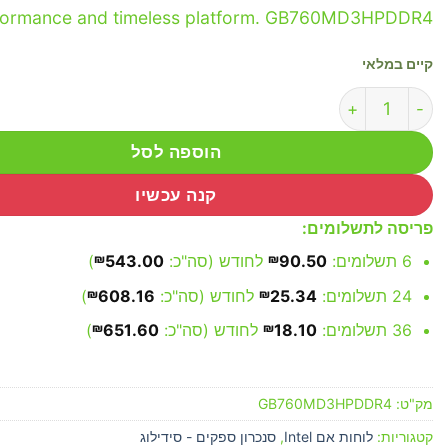
formance and timeless platform. GB760MD3HPDDR4
קיים במלאי
כמות של Gigabyte B760M D3HP DDR4
הוספה לסל
קנה עכשיו
פריסה לתשלומים:
6 תשלומים:
90.50
₪
לחודש (סה"כ:
543.00
₪
)
24 תשלומים:
25.34
₪
לחודש (סה"כ:
608.16
₪
)
36 תשלומים:
18.10
₪
לחודש (סה"כ:
651.60
₪
)
מק"ט:
GB760MD3HPDDR4
קטגוריות:
לוחות אם Intel
,
סנכרון ספקים - סידילוג