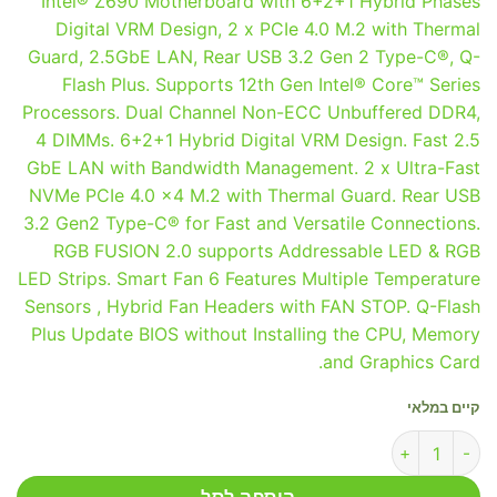
Intel® Z690 Motherboard with 6+2+1 Hybrid Phases
Digital VRM Design, 2 x PCIe 4.0 M.2 with Thermal
Guard, 2.5GbE LAN, Rear USB 3.2 Gen 2 Type-C®, Q-
Flash Plus​. Supports 12th Gen Intel® Core™ Series
Processors​. Dual Channel Non-ECC Unbuffered DDR4,
4 DIMMs​. 6+2+1 Hybrid Digital VRM Design​. Fast 2.5
GbE LAN with Bandwidth Management​. 2 x Ultra-Fast
NVMe PCIe 4.0 x4 M.2 with Thermal Guard​. Rear USB
3.2 Gen2 Type-C® for Fast and Versatile Connections​.
RGB FUSION 2.0 supports Addressable LED & RGB
LED Strips​. Smart Fan 6 Features Multiple Temperature
Sensors , Hybrid Fan Headers with FAN STOP​. Q-Flash
Plus Update BIOS without Installing the CPU, Memory
and Graphics Card​.
קיים במלאי
כמות של Gigabyte Z690M DS3H DDR4