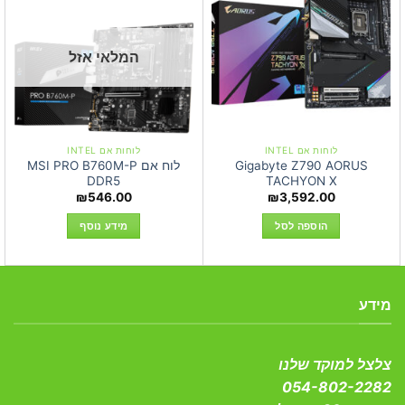
המלאי אזל
לוחות אם INTEL
לוחות אם INTEL
Gigabyte Z790 AORUS
לוח אם MSI PRO B760M-P
DDR5
TACHYON X
₪
546.00
₪
3,592.00
הוספה לסל
מידע נוסף
מידע
צלצל למוקד שלנו
054-802-2282