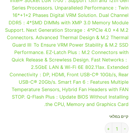
Intel® Socket LGA 1700：Support 13th and 12th Gen
Series Processors. Unparalleled Performance：Twin
16*+1+2 Phases Digital VRM Solution. Dual Channel
DDR5：4*SMD DIMMs with XMP 3.0 Memory Module
Support. Next Generation Storage：4*PCIe 4.0 x4 M.2
Connectors. Advanced Thermal Design & M.2 Thermal
Guard III: To Ensure VRM Power Stability & M.2 SSD
Performance. EZ-Latch Plus：M.2 Connectors with
Quick Release & Screwless Design. Fast Networks：
2.5GbE LAN & Wi-Fi 6E 802.11ax. Extended
Connectivity：DP, HDMI, Front USB-C® 10Gb/s, Rear
USB-C® 20Gb/s. Smart Fan 6：Features Multiple
Temperature Sensors, Hybrid Fan Headers with FAN
STOP. Q-Flash Plus：Update BIOS Without Installing
the CPU, Memory and Graphics Card.
קיים במלאי
כמות של Gigabyte Z790 AORUS ELITE AX