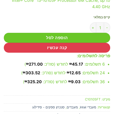
Intel® Core™ i3-10105F Processor 6M Cache, up to
4.40 GHz
קיים במלאי
כמות של Intel Core i3 10105F / 1200 Tray
הוספה לסל
קנה עכשיו
פריסה לתשלומים:
6 תשלומים:
45.17
₪
לחודש (סה"כ:
271.00
₪
)
24 תשלומים:
12.65
₪
לחודש (סה"כ:
303.52
₪
)
36 תשלומים:
9.03
₪
לחודש (סה"כ:
325.20
₪
)
מק"ט:
C10105FT
קטגוריות:
מעבדי Intel
,
מעבדים
,
סנכרון ספקים - סידילוג