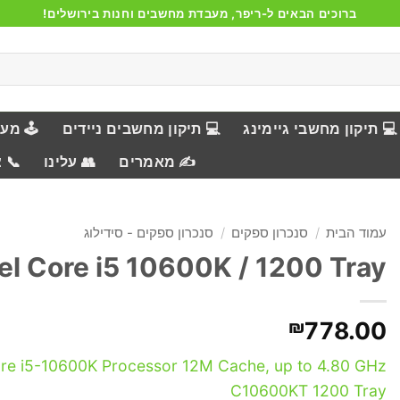
ברוכים הבאים ל-ריפר, מעבדת מחשבים וחנות בירושלים!
💻 תיקון מחשבי גיימינג
💻 תיקון מחשבים ניידים
🕹️ מע
✍️ מאמרים
👥 עלינו
📞 
עמוד הבית
/
סנכרון ספקים
/
סנכרון ספקים - סידילוג
tel Core i5 10600K / 1200 Tray
₪
778.00
ore i5-10600K Processor 12M Cache, up to 4.80 GHz
C10600KT 1200 Tray