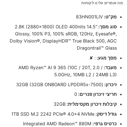
מה אומרים עלינו לקוחות
מק”ט:
83HN001LIV
סוג מסך:
14.5″ 2.8K (2880×1800) OLED 400nits
Glossy, 100% P3, 100% sRGB, 120Hz, Eyesafe®,
Dolby Vision®, DisplayHDR™ True Black 500, AGC
Dragontrail™ Glass
מסך מגע:
: ✘
מעבד:
AMD Ryzen™ AI 9 365 (10C / 20T, 2.0 /
5.0GHz, 10MB L2 / 24MB L3)
זיכרון:
(32GB (32GB ONBOARD LPDDR5x-7500
חריצי זיכרון פנויים:
0
קיבלות זיכרון מקסימלית:
32GB
גודל דיסק:
1TB SSD M.2 2242 PCIe® 4.0×4 NVMe
כרטיס גרפי:
Integrated AMD Radeon™ 880M