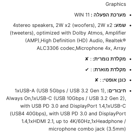
Graphics
מערכת הפעלה :
WIN 11
שמע:
4stereo speakers, 2W x2 (woofers), 2W x2
(tweeters), optimized with Dolby Atmos, Amplifier
(AMP),High Definition (HD) Audio, Realtek®
ALC3306 codec,Microphone 4x, Array
מקלדת נומרית:
: ✘
מקלדת מוארת:
: ✔
כונן אופטי:
: ✘
חיבורים:
1xUSB-A (USB 5Gbps / USB 3.2 Gen 1),
Always On,1xUSB-C (USB 10Gbps / USB 3.2 Gen 2),
with USB PD 3.0 and DisplayPort 1.4,1xUSB-C
(USB4 40Gbps), with USB PD 3.0 and DisplayPort
1.4,1xHDMI 2.1, up to 4K/60Hz,1xHeadphone /
microphone combo jack (3.5mm)