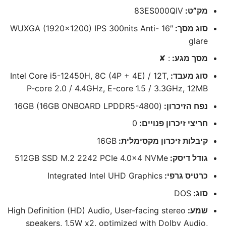
מק”ט:
83ES000QIV
סוג מסך:
16″ WUXGA (1920×1200) IPS 300nits Anti-
glare
מסך מגע:
: ✘
סוג מעבד:
Intel Core i5-12450H, 8C (4P + 4E) / 12T,
P-core 2.0 / 4.4GHz, E-core 1.5 / 3.3GHz, 12MB
נפח הזיכרון:
(16GB (16GB ONBOARD LPDDR5-4800
חריצי זיכרון פנויים:
0
קיבלות זיכרון מקסימלית:
16GB
גודל דיסק:
512GB SSD M.2 2242 PCIe 4.0×4 NVMe
כרטיס גרפי:
Integrated Intel UHD Graphics
סוג:
DOS
שמע:
High Definition (HD) Audio, User-facing stereo
speakers, 1.5W x2, optimized with Dolby Audio,