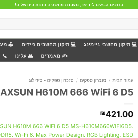
ברוכים הבאים ל-ריפר, מעבדת מחשבים וחנות בירושלים!
💻 תיקון מחשבי גיימינג
💻 תיקון מחשבים ניידים
🕹️ מע
✍️ מאמרים
👥 עלינו
📞 
עמוד הבית
/
סנכרון ספקים
/
סנכרון ספקים - סידילוג
AXSUN H610M 666 WiFi 6 D5
₪
421.00
SUN H610M 666 WiFi 6 D5 MS-H610M666WIFI6D5.
DR5. Wi-Fi 6. Max Power Design. RGB Lighting. ESD