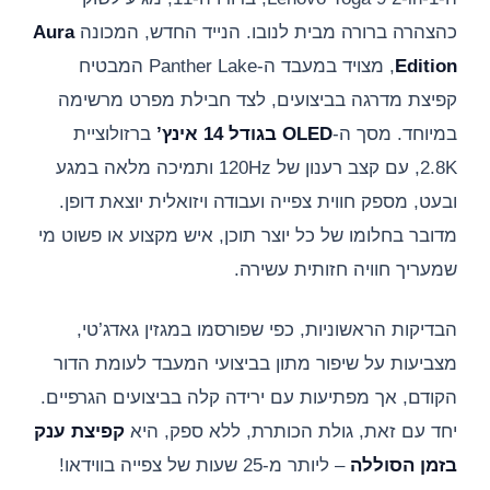
כהצהרה ברורה מבית לנובו. הנייד החדש, המכונה
Aura
Edition
, מצויד במעבד ה-Panther Lake המבטיח
קפיצת מדרגה בביצועים, לצד חבילת מפרט מרשימה
במיוחד. מסך ה-
OLED בגודל 14 אינץ’
ברזולוציית
2.8K, עם קצב רענון של 120Hz ותמיכה מלאה במגע
ובעט, מספק חווית צפייה ועבודה ויזואלית יוצאת דופן.
מדובר בחלומו של כל יוצר תוכן, איש מקצוע או פשוט מי
שמעריך חוויה חזותית עשירה.
הבדיקות הראשוניות, כפי שפורסמו במגזין גאדג’טי,
מצביעות על שיפור מתון בביצועי המעבד לעומת הדור
הקודם, אך מפתיעות עם ירידה קלה בביצועים הגרפיים.
יחד עם זאת, גולת הכותרת, ללא ספק, היא
קפיצת ענק
בזמן הסוללה
– ליותר מ-25 שעות של צפייה בווידאו!