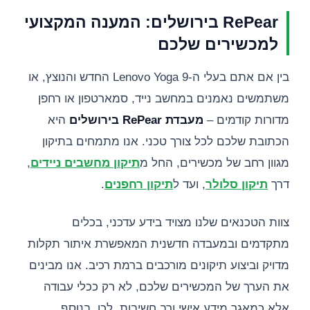
RePear בירושלים: המענה המקצועי
למכשירים שלכם
בין אם אתם בעלי ה-Lenovo Yoga 9 החדש והנוצץ, או
משתמשים נאמנים במחשב נייד, סמארטפון או רחפן
מדורות קודמים –
מעבדת RePear בירושלים
היא
הכתובת שלכם לכל צורך טכני. אנו מתמחים בתיקון
מגוון רחב של מכשירים, החל מ
תיקון מחשבים ניידים
,
דרך
תיקון סלולר
, ועד ל
תיקון רחפנים
.
צוות הטכנאים שלנו מצויד בידע עדכני, בכלים
מתקדמים ובמעבדה חדשנית המאפשרת איתור תקלות
מדויק וביצוע תיקונים מורכבים ברמת רכיב. אנו מבינים
את הערך של המכשירים שלכם, לא רק ככלי עבודה
אלא כמאגר מידע אישי ורב חשיבות. לכן, בנוסף