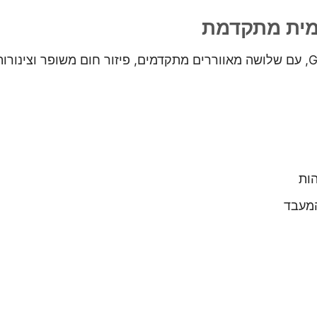
הכרטיס מצויד בקירור Windforce איכותי מבית GIGABYTE, עם שלושה מאווררים מתקדמי