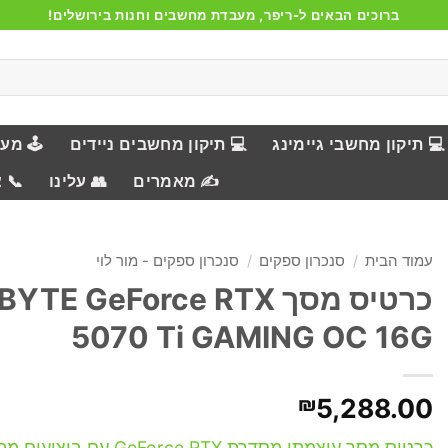
ברוכים הבאים ל-ריפר, מעבדת מחשבים וחנות בירושלים!
💻 תיקון מחשבי גיימינג
💻 תיקון מחשבים ניידים
🕹️ מע
✍️ מאמרים
👥 עלינו
📞 
עמוד הבית
/
סנכרון ספקים
/
סנכרון ספקים - מור לוי
כרטיס מסך TE GeForce RTX
5070 Ti GAMING OC 16G
₪
5,288.00
כרטיס מסך עוצמתי מסדרת GeForce RTX ע