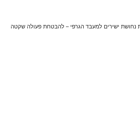
ם, פיזור חום משופר וצינורות נחושת ישירים למעבד הגרפי – להבטחת פעולה שקטה