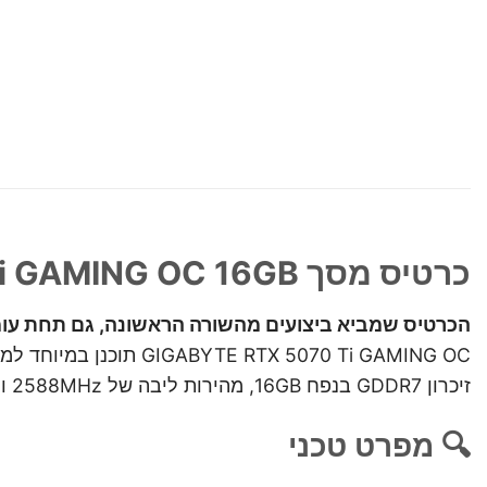
כרטיס מסך GIGABYTE RTX 5070 Ti GAMING OC 16GB – עוצמה טהורה לגיימינג ויצירה
הכרטיס שמביא ביצועים מהשורה הראשונה, גם תחת עו
TX 5070 Ti GAMING OC
זיכרון GDDR7 בנפח 16GB, מהירות ליבה של 2588MHz ותמיכה מלאה ב־PCIe 5.0, הכרטיס הזה מביא את הדור הבא של הגרפיקה – עכשיו.
🔍 מפרט טכני