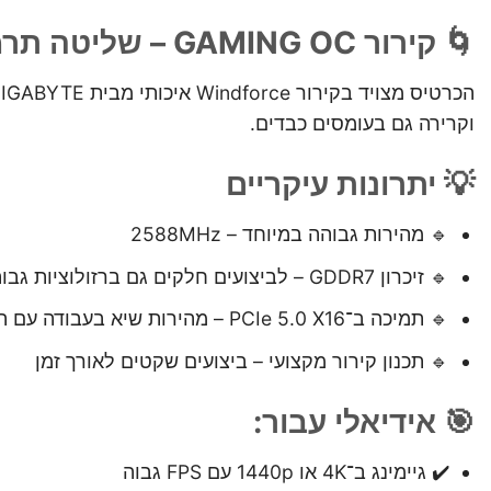
🌀 קירור GAMING OC – שליטה תרמית מתקדמת
וקרירה גם בעומסים כבדים.
💡 יתרונות עיקריים
🔹 מהירות גבוהה במיוחד – 2588MHz
🔹 זיכרון GDDR7 – לביצועים חלקים גם ברזולוציות גבוהות
🔹 תמיכה ב־PCIe 5.0 X16 – מהירות שיא בעבודה עם המעבד
🔹 תכנון קירור מקצועי – ביצועים שקטים לאורך זמן
🎯 אידיאלי עבור:
✔️ גיימינג ב־4K או 1440p עם FPS גבוה