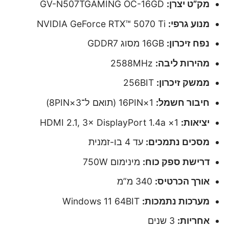
מק”ט יצרן:
GV-N507TGAMING OC-16GD
מנוע גרפי:
NVIDIA GeForce RTX™ 5070 Ti
נפח זיכרון:
16GB מסוג GDDR7
מהירות ליבה:
2588MHz
ממשק זיכרון:
256BIT
חיבור חשמל:
1×16PIN (תואם ל־3×8PIN)
יציאות:
1× HDMI 2.1, 3× DisplayPort 1.4a
מסכים נתמכים:
עד 4 בו-זמנית
דרישת ספק כוח:
מינימום 750W
אורך הכרטיס:
340 מ”מ
מערכות נתמכות:
Windows 11 64BIT
אחריות:
3 שנים