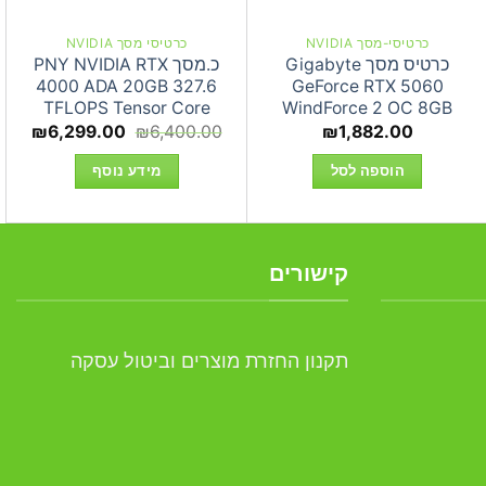
כרטיסי-מסך NVIDIA
כרטיסי מסך NVIDIA
כרטיס מסך Gigabyte
כ.מסך PNY NVIDIA RTX
4000 ADA 20GB 327.6
GeForce RTX 5060
TFLOPS Tensor Core
WindForce 2 OC 8GB
המחיר
המחי
₪
6,299.00
₪
6,400.00
₪
1,882.00
המקורי
הנוכח
היה:
הוא:
הוספה לסל
מידע נוסף
.00.
₪6,400.00.
קישורים
תקנון החזרת מוצרים וביטול עסקה