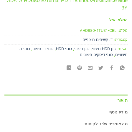
ADATA HD680 External HD 1TB shock-resistance Blue
3Y
המלאי אזל
מק"ט:
AHD680-1TU31-CBL
קטגוריה:
ד. קשיחים חיצוניים
תגיות:
כונן HDD חיצוני
,
כונן חיצוני
,
כונני HDD
,
כונני ד. חיצוני
,
כונני ד.
חיצוניים
,
כונני דיסקים חיצוניים
תיאור
מידע נוסף
מה אומרים עלינו לקוחות