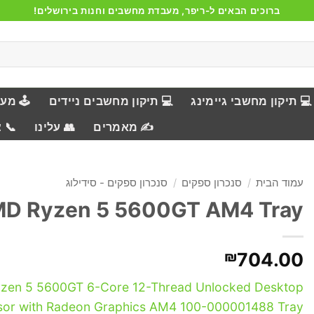
ברוכים הבאים ל-ריפר, מעבדת מחשבים וחנות בירושלים!
💻 תיקון מחשבי גיימינג
💻 תיקון מחשבים ניידים
🕹️ מע
✍️ מאמרים
👥 עלינו
📞 
עמוד הבית
/
סנכרון ספקים
/
סנכרון ספקים - סידילוג
D Ryzen 5 5600GT AM4 Tray
₪
704.00
zen 5 5600GT 6-Core 12-Thread Unlocked Desktop
sor with Radeon Graphics AM4 100-000001488 Tray