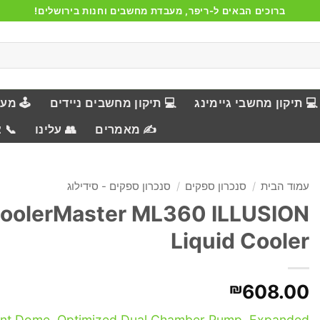
ברוכים הבאים ל-ריפר, מעבדת מחשבים וחנות בירושלים!
💻 תיקון מחשבי גיימינג
💻 תיקון מחשבים ניידים
🕹️ מע
✍️ מאמרים
👥 עלינו
📞 
עמוד הבית
/
סנכרון ספקים
/
סנכרון ספקים - סידילוג
oolerMaster ML360 ILLUSION
Liquid Cooler
₪
608.00
ent Dome. Optimized Dual Chamber Pump. Expanded