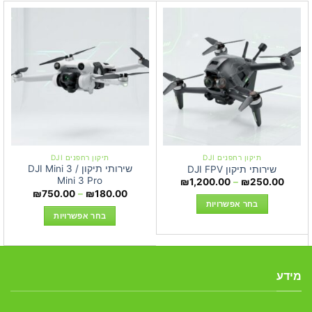
תיקון רחפנים DJI
תיקון רחפנים DJI
שירותי תיקון DJI Mini 3 /
שירותי תיקון DJI FPV
Mini 3 Pro
טווח
₪
1,200.00
–
₪
250.00
מחירים:
טווח
₪
750.00
–
₪
180.00
מחירים:
בחר אפשרויות
עד
בחר אפשרויות
עד
למוצר
למוצר
זה
זה
יש
יש
מספר
מידע
מספר
סוגים.
סוגים.
ניתן
ניתן
לבחור