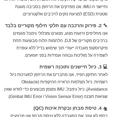
וחיישני ה-IMU. אנו מפרקים את הרחפן בסביבה מוגנת
סטטית (ESD) למניעת נזקים לרכיבים אלקטרוניים.
🔧 2. פירוק והרכבה עם חלקי חילוף מקוריים בלבד
אנו מחליפים זרועות מנוע, מנועים ומכלולי גימבל פגומים
ברכיבים מקוריים של DJI. הלחמות הלוח מבוצעות תחת
מיקרוסקופ מעבדה ייעודי תוך שימוש בדיל ללא עופרת
לשמירה על מוליכות גבוהה ועמידות בפני זעזועים.
💻 3. כיול חיישנים ותוכנה רשמית
לאחר התיקון הפיזי, אנו מחברים את הרחפן למערכות כיול
רשמיות. כיול מצלמות הראייה ההיקפיות (Obstacle
Avoidance), כיול גימבל, IMU ומצפן מבוצעים כדי לוודא שאין
שגיאות תוכנה (Gimbal IMU Error / Vision Sensor Error).
🛸 4. טיסת מבחן ובקרת איכות (QC)
רחפן לא עוזב את המעבדה ללא טיסת מבחן! אנו מבצעים