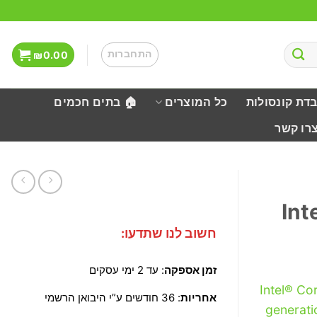
התחברות
₪
0.00
בדת קונסולות
כל המוצרים
🏠 בתים חכמים
צרו קשר
Int
חשוב לנו שתדעו:
זמן אספקה
: עד 2 ימי עסקים
Intel® Co
אחריות
: 36 חודשים ע”י היבואן הרשמי
generati