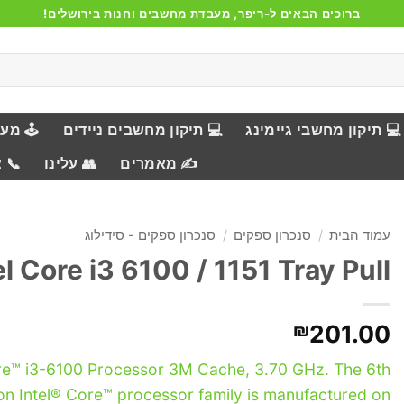
ברוכים הבאים ל-ריפר, מעבדת מחשבים וחנות בירושלים!
💻 תיקון מחשבי גיימינג
💻 תיקון מחשבים ניידים
🕹️ מע
✍️ מאמרים
👥 עלינו
📞 
עמוד הבית
/
סנכרון ספקים
/
סנכרון ספקים - סידילוג
el Core i3 6100 / 1151 Tray Pull
₪
201.00
re™ i3-6100 Processor 3M Cache, 3.70 GHz. The 6th
on Intel® Core™ processor family is manufactured on