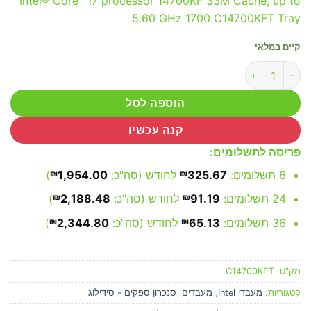
Intel® Core™ i7 processor 14700KF 33M Cache, up to
5.60 GHz 1700 C14700KFT Tray
קיים במלאי
כמות של Intel Core i7 14700KF / 1700 Tray
הוספה לסל
קנה עכשיו
פריסה לתשלומים:
6 תשלומים:
325.67
₪
לחודש (סה"כ:
1,954.00
₪
)
24 תשלומים:
91.19
₪
לחודש (סה"כ:
2,188.48
₪
)
36 תשלומים:
65.13
₪
לחודש (סה"כ:
2,344.80
₪
)
מק"ט:
C14700KFT
קטגוריות:
מעבדי Intel
,
מעבדים
,
סנכרון ספקים - סידילוג