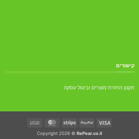
קישורים
תקנון החזרת מוצרים וביטול עסקה
Cash
MasterCard
Stripe
PayPal
Visa
On
Copyright 2026 ©
RePear.co.il
Delivery