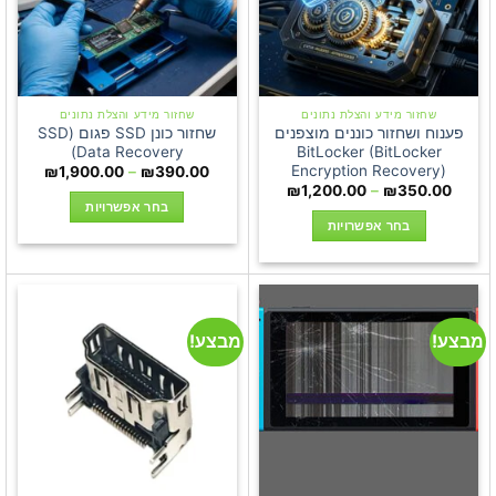
את
האפשרויות
האפשרויות
בעמוד
בעמוד
המוצר
המוצר
שחזור מידע והצלת נתונים
שחזור מידע והצלת נתונים
פענוח ושחזור כוננים מוצפנים
שחזור כונן SSD פגום (SSD
Data Recovery)
BitLocker (BitLocker
Encryption Recovery)
טווח
₪
1,900.00
–
₪
390.00
מחירים:
טווח
₪
1,200.00
–
₪
350.00
מחירים:
בחר אפשרויות
עד
בחר אפשרויות
למוצר
עד
למוצר
זה
זה
יש
יש
מספר
מספר
סוגים.
מבצע!
מבצע!
סוגים.
ניתן
ניתן
לבחור
לבחור
את
את
האפשרויות
האפשרויות
בעמוד
בעמוד
המוצר
המוצר