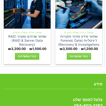
לבחור
את
האפשרויות
בעמוד
המוצר
שחזור מידע והצלת נתונים
שחזור מידע והצלת נתונים
שחזור מידע פורנזי וחקירות
שחזור שרתים ומערכי RAID
דיגיטליות (Forensic Data
(RAID & Server Data
Recovery)
Recovery & Investigations)
טווח
טווח
₪
3,200.00
–
₪
1,500.00
₪
3,500.00
–
₪
1,200.00
מחירים:
מחירים
בחר אפשרויות
בחר אפשרויות
עד
עד
למוצר
למוצר
זה
זה
יש
יש
מספר
מספר
סוגים.
סוגים.
מידע
ניתן
ניתן
לבחור
לבחור
את
את
צלצל למוקד שלנו
האפשרויות
האפשרויות
054-802-2282