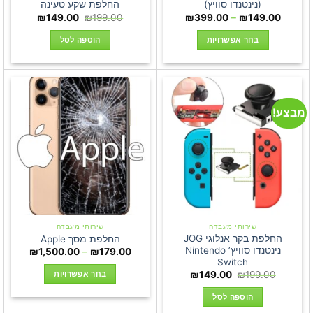
(נינטנדו סוויץ)
החלפת שקע טעינה
טווח
המחיר
המחיר
₪
149.00
₪
199.00
₪
399.00
–
₪
149.00
מחירים:
המקורי
הנוכחי
היה:
הוא:
בחר אפשרויות
הוספה לסל
עד
₪199.00.
₪149.00.
למוצר
זה
יש
מספר
מבצע!
סוגים.
ניתן
לבחור
את
האפשרויות
בעמוד
המוצר
שירותי מעבדה
שירותי מעבדה
החלפת בקר אנלוגי JOG
החלפת מסך Apple
נינטנדו סוויץ’ Nintendo
טווח
₪
1,500.00
–
₪
179.00
מחירים:
Switch
המחיר
המחיר
בחר אפשרויות
₪
149.00
₪
199.00
עד
המקורי
הנוכחי
למוצר
היה:
הוא:
הוספה לסל
₪149.00.
₪199.00.
זה