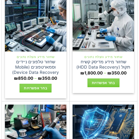
שחזור מידע והצלת נתונים
שחזור מידע והצלת נתונים
שחזור מידע מדיסק קשיח
שחזור טלפונים ניידים
תקול (HDD Data Recovery)
וסמארטפונים (Mobile
Device Data Recovery)
טווח
₪
1,800.00
–
₪
350.00
מחירים:
טווח
₪
850.00
–
₪
350.00
מחירים:
בחר אפשרויות
עד
בחר אפשרויות
למוצר
עד
למוצר
זה
זה
יש
יש
מספר
מספר
סוגים.
סוגים.
ניתן
ניתן
לבחור
לבחור
את