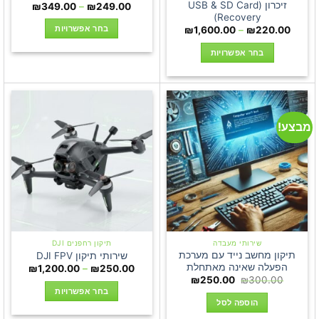
זיכרון (USB & SD Card
טווח
₪
349.00
–
₪
249.00
מחירים:
Recovery)
טווח
בחר אפשרויות
₪
1,600.00
–
₪
220.00
עד
מחירים:
למוצר
בחר אפשרויות
עד
זה
למוצר
יש
זה
מספר
יש
סוגים.
מספר
ניתן
מבצע!
סוגים.
לבחור
ניתן
את
לבחור
האפשרויות
את
בעמוד
האפשרויות
המוצר
בעמוד
המוצר
שירותי מעבדה
תיקון רחפנים DJI
תיקון מחשב נייד עם מערכת
שירותי תיקון DJI FPV
הפעלה שאינה מאתחלת
טווח
₪
1,200.00
–
₪
250.00
מחירים:
המחיר
המחיר
₪
250.00
₪
300.00
המקורי
הנוכחי
בחר אפשרויות
עד
היה:
הוא:
הוספה לסל
₪250.00.
₪300.00.
למוצר