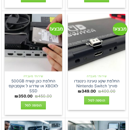
349.00.
₪450.00.
₪349.00.
₪450.00.
מבצע!
מבצע!
שירותי מעבדה
שירותי מעבדה
החלפת שקע טעינה נינטנדו
החלפת כונן קשיח 500GB
סוויץ’ Nintendo Switch
לXBOX או שדרוג ל אקסבוקס
SSD
המחיר
המחיר
₪
349.00
₪
400.00
המקורי
הנוכחי
המחיר
המחיר
₪
350.00
₪
450.00
היה:
הוא:
המקורי
הנוכחי
הוספה לסל
₪349.00.
₪400.00.
היה:
הוא:
הוספה לסל
350.00.
₪450.00.