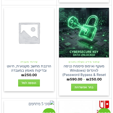
זה
יש
מספר
סוגים.
ניתן
לבחור
את
האפשרויות
בעמוד
המוצר
שחזור מידע והצלת נתונים
שירותי מעבדה
מעקף ואיפוס סיסמת כניסה
הרכבת מחשב מקצועית, חיווט
לווינדוס (Windows
ובדיקות מאמץ במעבדה
Password Bypass & Reset)
₪
250.00
טווח
₪
590.00
–
₪
250.00
מחירים:
הוספה לסל
בחר אפשרויות
עד
למוצר
זה
יש
מספר