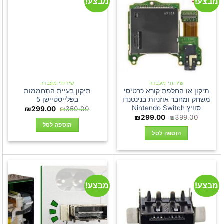
מבצע!
מבצע!
סוגים.
ניתן
לבחור
את
האפשרויות
בעמוד
המוצר
שירותי מעבדה
שירותי מעבדה
תיקון או החלפת קורא כרטיסי
תיקון בעיית התחממות
משחק ומחבר אוזניות בנינטנדו
בפלייסטיישן 5
סוויץ Nintendo Switch
המחיר
המחיר
₪
299.00
₪
350.00
המקורי
הנוכחי
המחיר
המחיר
₪
299.00
₪
399.00
היה:
הוא:
המקורי
הנוכחי
הוספה לסל
₪299.00.
₪350.00.
היה:
הוא:
הוספה לסל
₪299.00.
₪399.00.
מבצע!
מבצע!