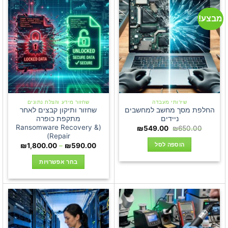
מספר
סוגים.
מבצע!
ניתן
לבחור
את
האפשרויות
בעמוד
המוצר
שירותי מעבדה
שחזור מידע והצלת נתונים
החלפת מסך מחשב למחשבים
שחזור ותיקון קבצים לאחר
ניידים
מתקפת כופרה
(Ransomware Recovery &
המחיר
המחיר
₪
549.00
₪
650.00
המקורי
הנוכחי
Repair)
היה:
הוא:
הוספה לסל
טווח
₪
1,800.00
–
₪
590.00
₪549.00.
₪650.00.
מחירים:
בחר אפשרויות
עד
למוצר
זה
יש
מספר
סוגים.
ניתן