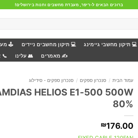
ברוכים הבאים ל-ריפר, מעבדת מחשבים וחנות בירושלים!
💻 תיקון מחשבי גיימינג
💻 תיקון מחשבים ניידים
🕹️ מע
✍️ מאמרים
👥 עלינו
📞 
עמוד הבית
/
סנכרון ספקים
/
סנכרון ספקים - סידילוג
MDIAS HELIOS E1-500 500W
80%
₪
176.00
FIXED CABLE 120FAN