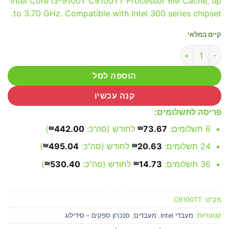
Intel Core i3-9100T C9100TT Processor 6M Cache, up
to 3.70 GHz. Compatible with Intel 300 series chipset.
קיים במלאי
כמות של Intel Core i3 9100T / 1151 Tray
הוספה לסל
קנה עכשיו
פריסה לתשלומים:
6 תשלומים:
73.67
₪
לחודש (סה"כ:
442.00
₪
)
24 תשלומים:
20.63
₪
לחודש (סה"כ:
495.04
₪
)
36 תשלומים:
14.73
₪
לחודש (סה"כ:
530.40
₪
)
מק"ט:
C9100TT
קטגוריות:
מעבדי Intel
,
מעבדים
,
סנכרון ספקים - סידילוג