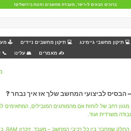
ברוכים הבאים ל-ריפר, מעבדת מחשבים וחנות בירושלים!
💻 תיקון מחשבי גיימינג
💻 תיקון מחשבים ניידים
🕹️ מע
✍️ מאמרים
👥 עלינו
📞 
מציג 1
– הבסיס לביצועי המחשב שלך אז איך נבחר ?
עבודה משרדית ועוד.
לוח הא