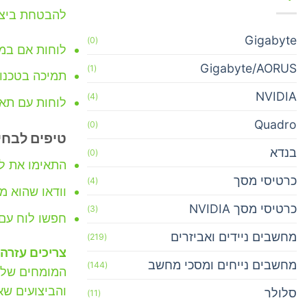
להבטחת ביצוע
Gigabyte
(0)
לוחות אם במגוון תצורות: X
Gigabyte/AORUS
(1)
תמיכה בטכנולוגיות מתקדמות
NVIDIA
(4)
לוחות עם תאורת RGB להתאמה אישית לעיצו
Quadro
(0)
טיפים לבחי
בנדא
(0)
התאימו את ל
כרטיסי מסך
(4)
וודאו שהוא 
כרטיסי מסך NVIDIA
(3)
חפשו לוח עם הפיצ’רי
מחשבים ניידים ואביזרים
(219)
צריכים עזרה
מחשבים נייחים ומסכי מחשב
(144)
המומחים שלנו
והביצועים שא
סלולר
(11)