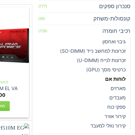
סנכרון ספקים
(777)
קונסולות-משחק
(26)
רכיבי חומרה
(729)
גיבוי ואחסון
זכרונות למחשב נייד (SO-DIMM)
זכרונות לנייח (U-DIMM)
כרטיסי מסך (GPU)
לוחות אם
לוחות אם
מארזים
M EL VA
00
מעבדים
הוס
ספקי כוח
קירור אוויר
קירור נוזלי למעבד