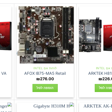
 INTEL
לוחות אם INTEL
 VA
AFOX IB75-MA5 Retail
ARKTEK H81
₪
276.00
₪
226.
פה לסל
הוספה לסל