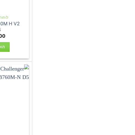
לוחות אם
10M H V2
4
00
הוס