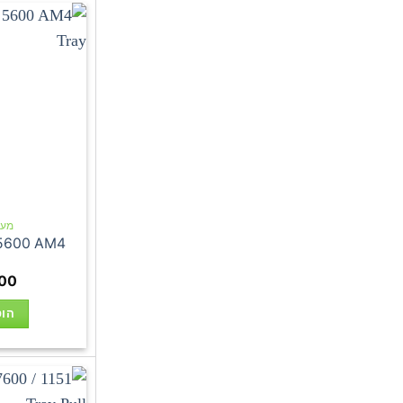
מעבד
 5600 AM4
00
הוס