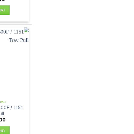
הוס
מעבדי 
400F / 1151
ll
00
הוס