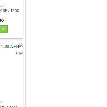
מעבדי 
0105F / 1200
00
הוס
מעבד