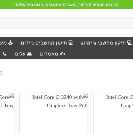
ברוכים הבאים ל-ריפר, מעבדת מחשבים וחנות בירושלים!
💻 תיקון מחשבי גיימינג
💻 תיקון מחשבים ניידים
🕹️ מע
✍️ מאמרים
👥 עלינו
📞 
מציג 1