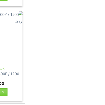
מעבדי 
0400F / 1200
00
הוס