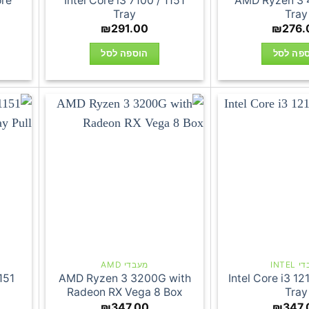
ore
Intel Core i3 7100 / 1151
AMD Ryzen 3 
Tray
Tray
₪
291.00
₪
276.
פה לסל
הוספה לסל
INTEL
מעבדי AMD
151
AMD Ryzen 3 3200G with
Intel Core i3 1
Radeon RX Vega 8 Box
Tray
₪
347.00
₪
347.