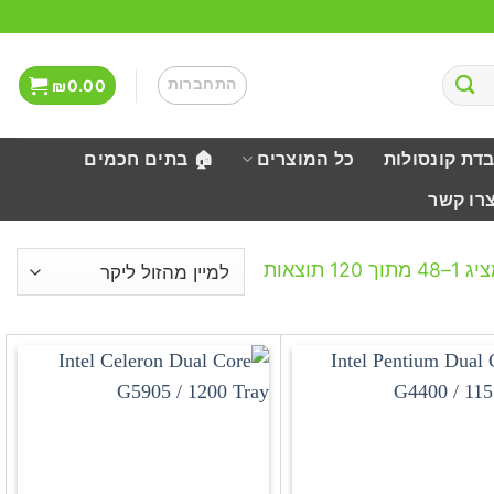
התחברות
₪
0.00
בדת קונסולות
כל המוצרים
🏠 בתים חכמים
צרו קשר
ממוין
–48 מתוך 120 תוצאות
לפי
מחיר:
מהזול
ליקר