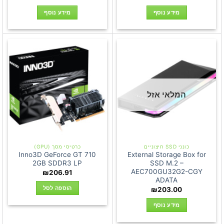
מידע נוסף
מידע נוסף
המלאי אזל
כונני SSD חיצוניים
כרטיסי מסך (GPU)
Inno3D GeForce GT 710
External Storage Box for
2GB SDDR3 LP
SSD M.2 –
AEC700GU32G2-CGY
₪
206.91
ADATA
הוספה לסל
₪
203.00
מידע נוסף