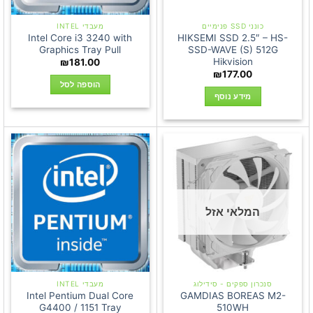
כונני SSD פנימיים
מעבדי INTEL
Intel Core i3 3240 with
HIKSEMI SSD 2.5″ – HS-
Graphics Tray Pull
SSD-WAVE (S) 512G
Hikvision
₪
181.00
₪
177.00
הוספה לסל
מידע נוסף
המלאי אזל
סנכרון ספקים - סידילוג
מעבדי INTEL
Intel Pentium Dual Core
GAMDIAS BOREAS M2-
G4400 / 1151 Tray
510WH